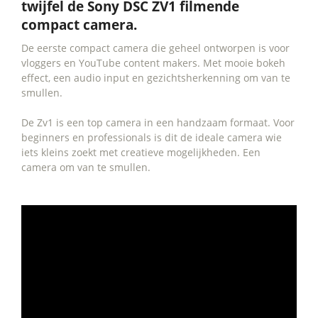
twijfel de Sony DSC ZV1 filmende
compact camera.
De eerste compact camera die geheel ontworpen is voor
vloggers en YouTube content makers. Met mooie bokeh
effect, een audio input en gezichtsherkenning om van te
smullen.
De Zv1 is een top camera in een handzaam formaat. Voor
beginners en professionals is dit de ideale camera wie
iets kleins zoekt met creatieve mogelijkheden. Een
camera om van te smullen.