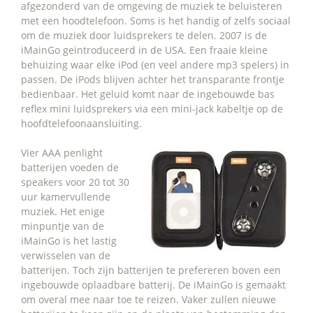
afgezonderd van de omgeving de muziek te beluisteren
met een hoodtelefoon. Soms is het handig of zelfs sociaal
om de muziek door luidsprekers te delen. 2007 is de
iMainGo geintroduceerd in de USA. Een fraaie kleine
behuizing waar elke iPod (en veel andere mp3 spelers) in
passen. De iPods blijven achter het transparante frontje
bedienbaar. Het geluid komt naar de ingebouwde bas
reflex mini luidsprekers via een mini-jack kabeltje op de
hoofdtelefoonaansluiting.
Vier AAA penlight
batterijen voeden de
speakers voor 20 tot 30
uur kamervullende
muziek. Het enige
minpuntje van de
iMainGo is het lastig
verwisselen van de
batterijen. Toch zijn batterijen te prefereren boven een
ingebouwde oplaadbare batterij. De iMainGo is gemaakt
om overal mee naar toe te reizen. Vaker zullen nieuwe