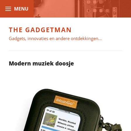
THE GADGETMAN
Gadgets, innovaties en andere ontdekkingen...
Modern muziek doosje