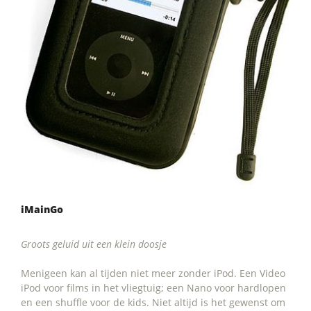
iMainGo
Groots geluid uit een klein doosje
Menigeen kan al tijden niet meer zonder iPod. Een Video
iPod voor films in het vliegtuig; een Nano voor hardlopen
en een shuffle voor de kids. Niet altijd is het gewenst om