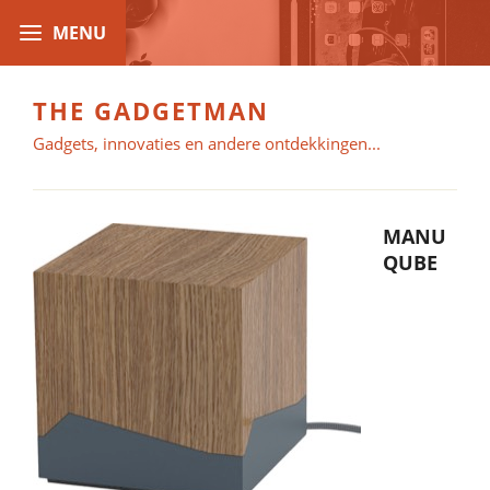
THE GADGETMAN
Gadgets, innovaties en andere ontdekkingen...
MANU
QUBE