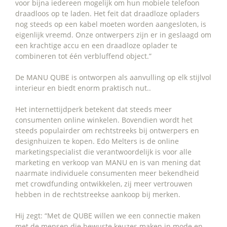
voor bijna iedereen mogelijk om hun mobiele telefoon
draadloos op te laden. Het feit dat draadloze opladers
nog steeds op een kabel moeten worden aangesloten, is
eigenlijk vreemd. Onze ontwerpers zijn er in geslaagd om
een krachtige accu en een draadloze oplader te
combineren tot één verbluffend object.”
De MANU QUBE is ontworpen als aanvulling op elk stijlvol
interieur en biedt enorm praktisch nut..
Het internettijdperk betekent dat steeds meer
consumenten online winkelen. Bovendien wordt het
steeds populairder om rechtstreeks bij ontwerpers en
designhuizen te kopen. Edo Melters is de online
marketingspecialist die verantwoordelijk is voor alle
marketing en verkoop van MANU en is van mening dat
naarmate individuele consumenten meer bekendheid
met crowdfunding ontwikkelen, zij meer vertrouwen
hebben in de rechtstreekse aankoop bij merken.
Hij zegt: “Met de QUBE willen we een connectie maken
met de mensen die bewuste keuzes maken in mode en