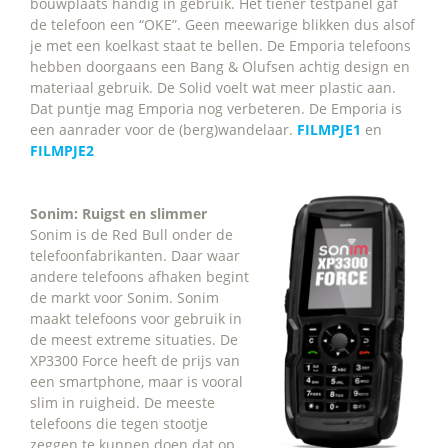
bouwplaats handig in gebruik. Het tiener testpanel gaf
de telefoon een “OKE”. Geen meewarige blikken dus alsof
je met een koelkast staat te bellen. De Emporia telefoons
hebben doorgaans een Bang & Olufsen achtig design en
materiaal gebruik. De Solid voelt wat meer plastic aan.
Dat puntje mag Emporia nog verbeteren. De Emporia is
een aanrader voor de (berg)wandelaar.
FILMPJE1
en
FILMPJE2
Sonim: Ruigst en slimmer
Sonim is de Red Bull onder de
telefoonfabrikanten. Daar waar
andere telefoons afhaken begint
de markt voor Sonim. Sonim
maakt telefoons voor gebruik in
de meest extreme situaties. De
XP3300 Force heeft de prijs van
een smartphone, maar is vooral
slim in ruigheid. De meeste
telefoons die tegen stootje
zeggen te kunnen doen dat op