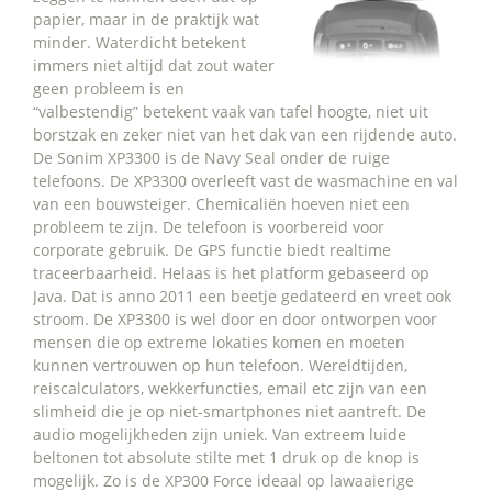
papier, maar in de praktijk wat
minder. Waterdicht betekent
immers niet altijd dat zout water
geen probleem is en
“valbestendig” betekent vaak van tafel hoogte, niet uit
borstzak en zeker niet van het dak van een rijdende auto.
De Sonim XP3300 is de Navy Seal onder de ruige
telefoons. De XP3300 overleeft vast de wasmachine en val
van een bouwsteiger. Chemicaliën hoeven niet een
probleem te zijn. De telefoon is voorbereid voor
corporate gebruik. De GPS functie biedt realtime
traceerbaarheid. Helaas is het platform gebaseerd op
Java. Dat is anno 2011 een beetje gedateerd en vreet ook
stroom. De XP3300 is wel door en door ontworpen voor
mensen die op extreme lokaties komen en moeten
kunnen vertrouwen op hun telefoon. Wereldtijden,
reiscalculators, wekkerfuncties, email etc zijn van een
slimheid die je op niet-smartphones niet aantreft. De
audio mogelijkheden zijn uniek. Van extreem luide
beltonen tot absolute stilte met 1 druk op de knop is
mogelijk. Zo is de XP300 Force ideaal op lawaaierige