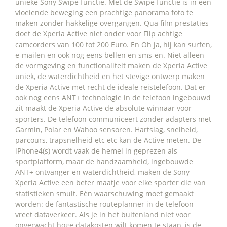
unieke Sony Swipe functie. Met de Swipe functie is in één
vloeiende beweging een prachtige panorama foto te
maken zonder hakkelige overgangen. Qua film prestaties
doet de Xperia Active niet onder voor Flip achtige
camcorders van 100 tot 200 Euro. En Oh ja, hij kan surfen,
e-mailen en ook nog eens bellen en sms-en. Niet alleen
de vormgeving en functionaliteit maken de Xperia Active
uniek, de waterdichtheid en het stevige ontwerp maken
de Xperia Active met recht de ideale reistelefoon. Dat er
ook nog eens ANT+ technologie in de telefoon ingebouwd
zit maakt de Xperia Active de absolute winnaar voor
sporters. De telefoon communiceert zonder adapters met
Garmin, Polar en Wahoo sensoren. Hartslag, snelheid,
parcours, trapsnelheid etc etc kan de Active meten. De
iPhone4(s) wordt vaak de hemel in geprezen als
sportplatform, maar de handzaamheid, ingebouwde
ANT+ ontvanger en waterdichtheid, maken de Sony
Xperia Active een beter maatje voor elke sporter die van
statistieken smult. Eén waarschuwing moet gemaakt
worden: de fantastische routeplanner in de telefoon
vreet dataverkeer. Als je in het buitenland niet voor
onverwacht hoge datakosten wilt komen te staan, is de