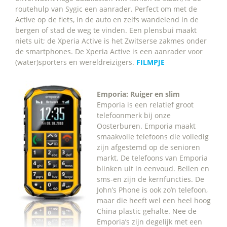
routehulp van Sygic een aanrader. Perfect om met de
Active op de fiets, in de auto en zelfs wandelend in de
bergen of stad de weg te vinden. Een plensbui maakt
niets uit; de Xperia Active is het Zwitserse zakmes onder
de smartphones. De Xperia Active is een aanrader voor
(water)sporters en wereldreizigers.
FILMPJE
Emporia: Ruiger en slim
Emporia is een relatief groot
telefoonmerk bij onze
Oosterburen. Emporia maakt
smaakvolle telefoons die volledig
zijn afgestemd op de senioren
markt. De telefoons van Emporia
blinken uit in eenvoud. Bellen en
sms-en zijn de kernfuncties. De
John’s Phone is ook zo’n telefoon,
maar die heeft wel een heel hoog
China plastic gehalte. Nee de
Emporia’s zijn degelijk met een