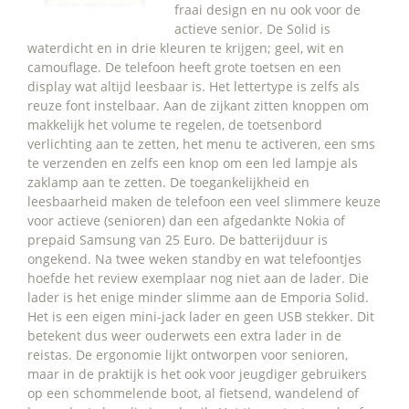
fraai design en nu ook voor de
actieve senior. De Solid is
waterdicht en in drie kleuren te krijgen; geel, wit en
camouflage. De telefoon heeft grote toetsen en een
display wat altijd leesbaar is. Het lettertype is zelfs als
reuze font instelbaar. Aan de zijkant zitten knoppen om
makkelijk het volume te regelen, de toetsenbord
verlichting aan te zetten, het menu te activeren, een sms
te verzenden en zelfs een knop om een led lampje als
zaklamp aan te zetten. De toegankelijkheid en
leesbaarheid maken de telefoon een veel slimmere keuze
voor actieve (senioren) dan een afgedankte Nokia of
prepaid Samsung van 25 Euro. De batterijduur is
ongekend. Na twee weken standby en wat telefoontjes
hoefde het review exemplaar nog niet aan de lader. Die
lader is het enige minder slimme aan de Emporia Solid.
Het is een eigen mini-jack lader en geen USB stekker. Dit
betekent dus weer ouderwets een extra lader in de
reistas. De ergonomie lijkt ontworpen voor senioren,
maar in de praktijk is het ook voor jeugdiger gebruikers
op een schommelende boot, al fietsend, wandelend of